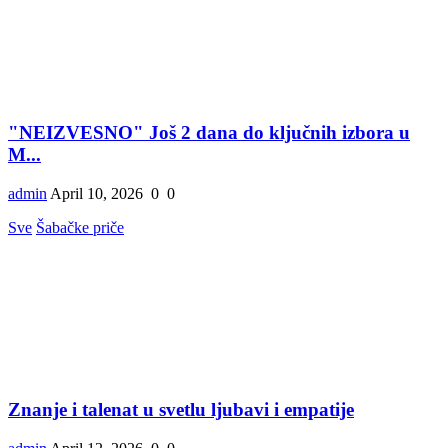
"NEIZVESNO" Još 2 dana do ključnih izbora u
M...
admin
April 10, 2026
0
0
Sve
Šabačke priče
Znanje i talenat u svetlu ljubavi i empatije