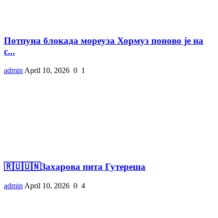
Потпуна блокада мореуза Хормуз поново је на
с...
admin
April 10, 2026
0
1
🇷🇺🇺🇳Захарова пита Гутереша
admin
April 10, 2026
0
4