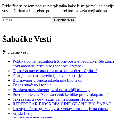
Pridružite se našem popisu pretplatnika kako biste primali najnovije
vesti, ažuriranja i posebne ponude direktno na vašu mejl adresu.
Pretplatite se
Šabačke Vesti
Udarne vesti
Politika vojne neutralnosti Srbije postaje neodrživa: Šta znači
novi američki pristup bezbednosti Evrope?
Српство као етика или шта значи бити Србин?
Znanje i talenat u svetlu ljubavi i empatije
Biti novinar u Šapcu nikada nije bilo lako
Danas sunčano i toplije
Proslava pravoslavnog vaskrsa u srbiji tradicija
Povodom teksta “Gde su četničke bitke protiv okupatora”
Захтевамо да се утврди да ли Владан Петров
REPERTOAR BIOSKOPA CINE GRAND BIG ŠABAC
Потпуна блокада мореуза Хормуз поново је на снази
Srpski heroji