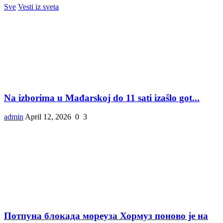
Sve
Vesti iz sveta
Na izborima u Mađarskoj do 11 sati izašlo got...
admin
April 12, 2026
0
3
Потпуна блокада мореуза Хормуз поново је на