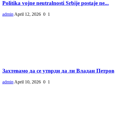
Politika vojne neutralnosti Srbije postaje ne...
admin
April 12, 2026
0
1
Захтевамо да се утврди да ли Владан Петров
admin
April 10, 2026
0
1