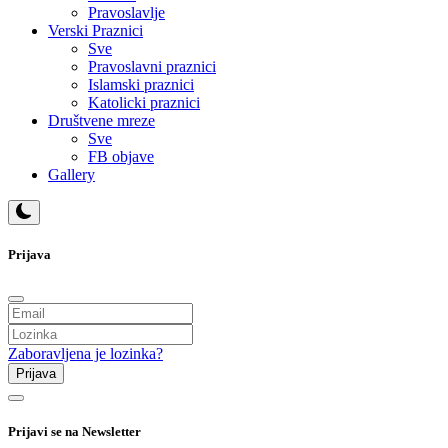
Pravoslavlje
Verski Praznici
Sve
Pravoslavni praznici
Islamski praznici
Katolicki praznici
Društvene mreze
Sve
FB objave
Gallery
Prijava
Zaboravljena je lozinka?
Prijava
Prijavi se na Newsletter