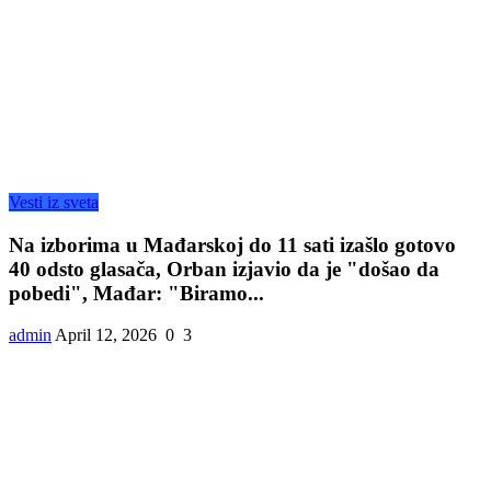
Vesti iz sveta
Na izborima u Mađarskoj do 11 sati izašlo gotovo
40 odsto glasača, Orban izjavio da je "došao da
pobedi", Mađar: "Biramo...
admin
April 12, 2026
0
3