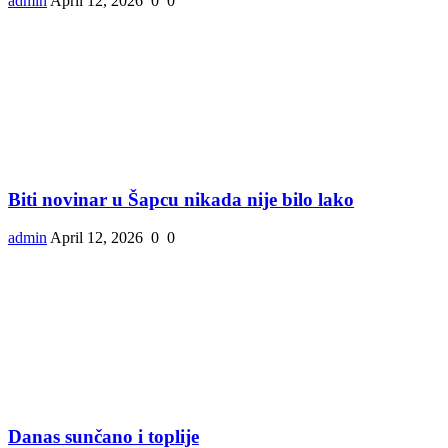
admin
April 12, 2026
0
0
Biti novinar u Šapcu nikada nije bilo lako
admin
April 12, 2026
0
0
Danas sunčano i toplije