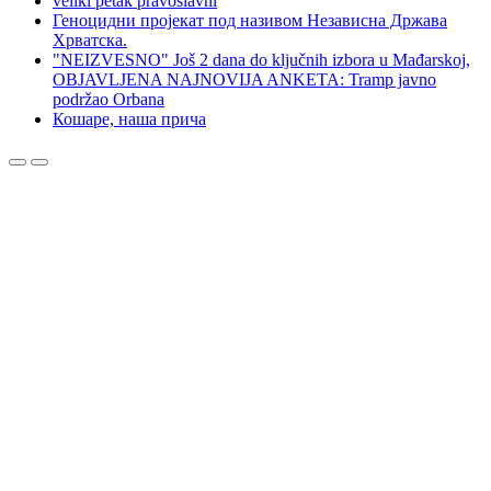
veliki petak pravoslavni
Геноцидни пројекат под називом Независна Држава
Хрватска.
"NEIZVESNO" Još 2 dana do ključnih izbora u Mađarskoj,
OBJAVLJENA NAJNOVIJA ANKETA: Tramp javno
podržao Orbana
Кошаре, наша прича