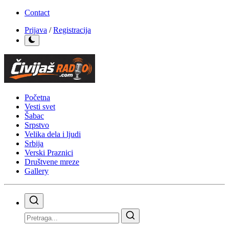
Contact
Prijava
/
Registracija
Početna
Vesti svet
Šabac
Srpstvo
Velika dela i ljudi
Srbija
Verski Praznici
Društvene mreze
Gallery