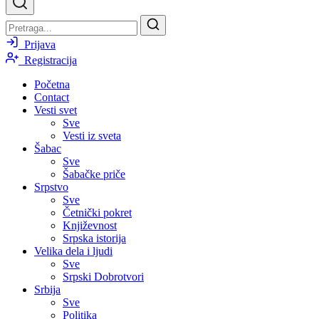
Prijava
Registracija
Početna
Contact
Vesti svet
Sve
Vesti iz sveta
Šabac
Sve
Šabačke priče
Srpstvo
Sve
Četnički pokret
Književnost
Srpska istorija
Velika dela i ljudi
Sve
Srpski Dobrotvori
Srbija
Sve
Politika